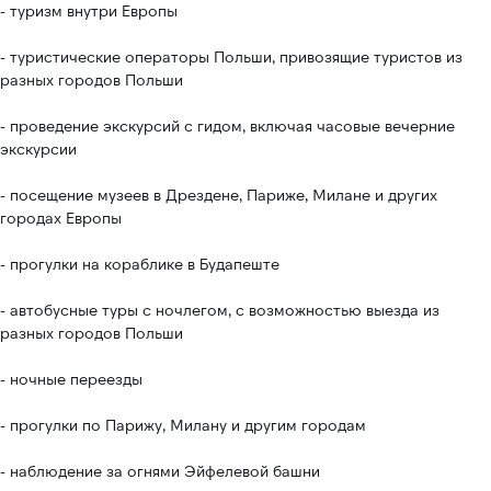
- туризм внутри Европы
Услуги:
- туристические операторы Польши, привозящие туристов из
Туры по месяцам
разных городов Польши
О нас
- проведение экскурсий с гидом, включая часовые вечерние
экскурсии
Информация:
Важная информация
- посещение музеев в Дрездене, Париже, Милане и других
городах Европы
Контакты
Скидки
- прогулки на кораблике в Будапеште
Адреса выезда
- автобусные туры с ночлегом, с возможностью выезда из
Офис:
Телефоны:
разных городов Польши
+48 732 997 721
Wrocław 50-020,
- ночные переезды
ul.Piłsudskiego 74
+48 602 664 587
- прогулки по Парижу, Милану и другим городам
Электронная почта:
- наблюдение за огнями Эйфелевой башни
esfiriatravel@gmail.com