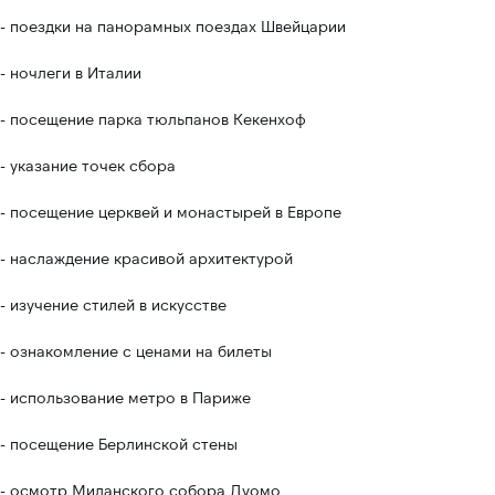
- поездки на панорамных поездах Швейцарии
Социальные сети:
- ночлеги в Италии
- посещение парка тюльпанов Кекенхоф
Политика конфиденциальности
Сайт разработан avacletta
- указание точек сбора
© Esfiria-Gold sp.z.o.o, 2023
- посещение церквей и монастырей в Европе
- наслаждение красивой архитектурой
- изучение стилей в искусстве
- ознакомление с ценами на билеты
- использование метро в Париже
- посещение Берлинской стены
- осмотр Миланского собора Дуомо