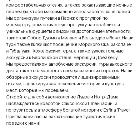
комфортабельных отелях, а также захватывающие ночные
переезды, чтобы максимально использовать ваше время.
Мы организуем путевки в Париж с прогулкой по
монмартру, романтическую прогулку на кораблике и
уникальные фуршеты с видом на достопримечательности,
такие как Собор Дуомо в Милане и Бельведер в Вене. Наши
туры также включают посещение Морского Ока, Закопане
и Губалувки, Хохоловских терм, а также увлекательные
экскурсии к Берлинской стене, Берлину и Дрездену.
Мы предоставляем автобусные экскурсии, туры выходного
дня, а также возможность выезда из многих городов. Наши
обзорные экскурсии проводятся лицензированными
гидами, гарантируя вам освещение истории и культуры
мест, которые мы посещаем.
Откройте для себя великолепие Лувра и Нотр-Дама,
Услуги:
наслаждайтесь красотой Саксонской Швейцарии, и
Туры по месяцам
погрузитесь в атмосферу богатой истории с Esfiria Travel.
Приглашаем вас на захватывающие туристические
О нас
поездки с нами!
Информация: