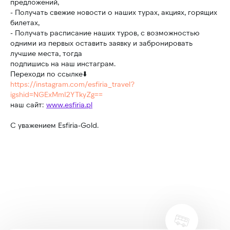
предложений,
- Получать свежие новости о наших турах, акциях, горящих
Электронная почта:
билетах,
esfiriatravel@gmail.com
- Получать расписание наших туров, с возможностью
одними из первых оставить заявку и забронировать
Социальные сети:
лучшие места, тогда
подпишись на наш инстаграм.
Переходи по ссылке⬇️
https://instagram.com/esfiria_travel?
Политика конфиденциальности
igshid=NGExMmI2YTkyZg==
Сайт разработан avacletta
наш сайт:
www.esfiria.pl
© Esfiria-Gold sp.z.o.o, 2023
С уважением Esfiria-Gold.