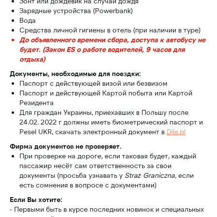
Зонт или дождевик на случай дождя
Зарядные устройства (Powerbank)
Вода
Средства личной гигиены в отель (при наличии в туре)
До объявленного времени сбора, доступа к автобусу не
будет. (Закон ES о работе водителей, 9 часов для
Услуги:
отдыха)
Туры по месяцам
Документы, необходимые для поездки:
О нас
Паспорт с действующей визой или безвизом
Паспорт и действующей Картой побыта или Картой
Резидента
Информация:
Для граждан Украины, приехавших в Польшу после
Важная информация
24.02. 2022 г должны иметь биометрический паспорт и
Контакты
Pesel UKR, скачать электронный документ в
Diia.pl
Скидки
Фирма документов не проверяет.
При проверке на дороге, если таковая будет, каждый
Адреса выезда
пассажир несёт сам ответственность за свои
документы (просьба узнавать у
Straż Graniczna,
если
Офис:
Телефоны:
есть сомнения в вопросе с документами)
+48 732 997 721
Wrocław 50-020,
Если Вы хотите:
ul.Piłsudskiego 74
+48 602 664 587
- Первыми быть в курсе последних новинок и специальных