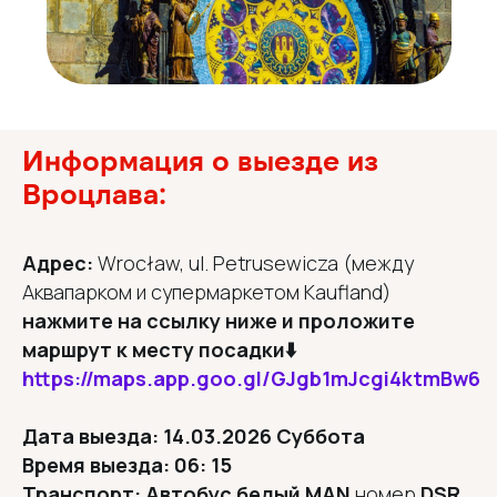
Информация о выезде из
Вроцлава:
Адрес:
Wrocław, ul. Petrusewicza (между
Аквапарком и супермаркетом Kaufland)
нажмите на ссылку ниже и проложите
маршрут к месту посадки⬇️
https://maps.app.goo.gl/GJgb1mJcgi4ktmBw6
Дата выезда: 14.03.2026 Суббота
Время выезда: 06: 15
Транспорт: Автобус белый MAN
номер
DSR