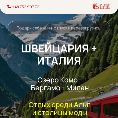
+48 732 997 721
Подари себе мини-отпуск и перезагрузись!
ШВЕЙЦАРИЯ +
ИТАЛИЯ
Озеро Комо -
Бергамо - Милан
Отдых среди Альп
и столицы моды
2 ночлега в отеле с
завтраками и ужинами