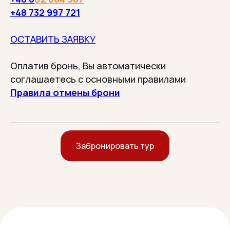
+48 732 997 721
От транспорта до прогулок.
Без неожиданных доплат
после брони.
ОСТАВИТЬ ЗАЯВКУ
Оплатив бронь, Вы автоматически
соглашаетесь с основными правилами
90% ТУРИСТОВ
ВОЗВРАЩАЮТСЯ К
Правила отмены брони
НАМ СНОВА
Остаются очень довольны и
рекомендуют нас друзьям
Забронировать тур
О нас
Мы не просто турфирма
Мы хотим чтобы вы по-
настоящему отдохнули
недорого и без суеты