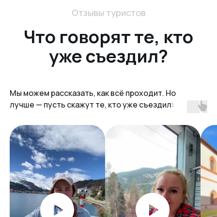
С 2016 года мы организуем
автобусные туры по Европе из
Польши. Нам важно не просто довезти
вас из точки А в точку Б, а
сделать
всё, чтобы вы отдохнули по-
настоящему.
Мы можем рассказать, как всё проходит. Но
лучше — пусть скажут те, кто уже съездил:
Более 4000 человек уже ездили с
нами. Многие едут снова, потому что
чувствуют себя комфортно,
безопасно и отлично отдыхают с
нами.
1000+
организовано туров