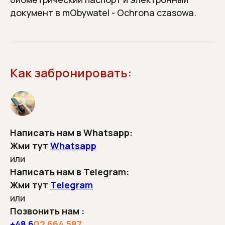
документ в mObywatel - Ochrona czasowa.
НА СВЯЗИ ДО, ВО ВРЕМЯ
И ПОСЛЕ ПОЕЗДКИ
Отвечаем в WhatsApp,
Telegram и по телефону
Как забронировать:
ТРАНСФЕРЫ
Написать нам в Whatsapp:
В наших Испанских турах
Жми тут
Whatsapp
включены услуги трансфера
или
Написать нам в Telegram:
Жми тут
Telegram
или
Позвонить нам :
ВСЁ ЗАРАНЕЕ ВКЛЮЧЕНО
+48
6
02 664 587