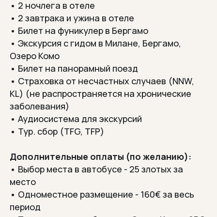
•
2 ночлега в отеле
Отзывы туристов
• 2 завтрака и ужина в отеле
Что говорят те, кто
• Билет на фуникулер в Бергамо
уже съездил?
• Экскурсия с гидом в Милане, Бергамо,
Озеро Комо
• Билет на панорамный поезд
• Страховка от несчастных случаев (NNW,
KL) (не распространяется на хронические
заболевания)
• Аудиосистема для экскурсий
• Тур. сбор (TFG, TFP)
Дополнительные оплаты (по желанию):
• Выбор места в автобусе - 25 злотых за
место
• Одноместное размещение - 160
€
за весь
период