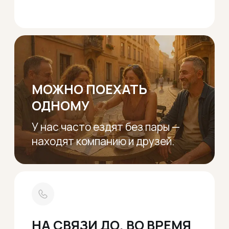
Услуги:
Туры по месяцам
О нас
Информация:
Важная информация
Контакты
Скидки
Адреса выезда
Офис:
Телефоны:
+48 732 997 721
Wrocław 50-020,
ul.Piłsudskiego 74
+48 602 664 587