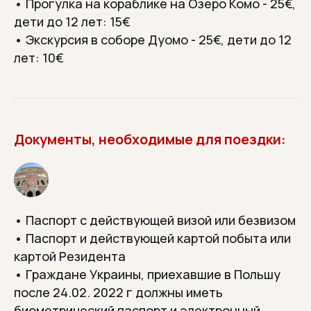
• Прогулка на кораблике на Озеро Комо - 25
€,
дети до 12 лет: 15€
• Экскурсия в соборе Дуомо - 25
€
, дети до 12
лет: 10
€
МИНИ-ОТПУСК—
ПЕРЕЗАГРУЗКА
Отдохните телом и душой
Документы, необходимые для поездки:
МОЖНО ПОЕХАТЬ
• Паспорт с действующей визой или безвизом
ОДНОМУ
• Паспорт и действующей картой побыта или
картой Резидента
У нас часто ездят без пары —
находят компанию и друзей.
• Гражданe Украины, приехавшие в Польшу
после 24.02. 2022 г должны иметь
биометрический паспорт и электронный