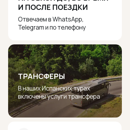
Электронная почта:
esfiriatravel@gmail.com
Социальные сети:
Политика конфиденциальности
Сайт разработан avacletta
© Esfiria-Gold sp.z.o.o, 2023