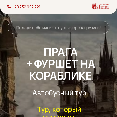
+48 732 997 721
Подари себе мини-отпуск и перезагрузись!
ПРАГА
+ ФУРШЕТ НА
КОРАБЛИКЕ
Автобусный тур
Тур, который
наполнит
выходные яркими
впечатлениями
Всего один день и ты в
восторге