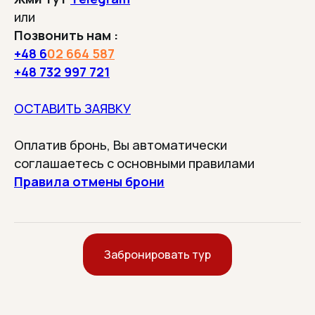
или
Позвонить нам :
+48
6
02 664 587
+48 732 997 721
ТРАНСФЕРЫ
В наших Испанских турах
ОСТАВИТЬ ЗАЯВКУ
включены услуги трансфера
Оплатив бронь, Вы автоматически
соглашаетесь с основными правилами
Правила отмены брони
ВСЁ ЗАРАНЕЕ ВКЛЮЧЕНО
От транспорта до прогулок.
Без неожиданных доплат
Забронировать тур
после брони.