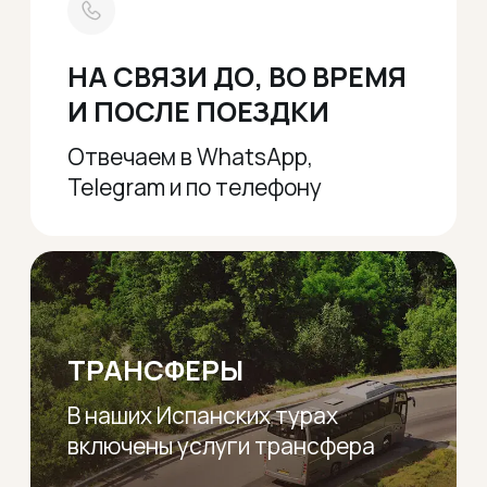
О нас
Информация:
Важная информация
Контакты
Скидки
Адреса выезда
Офис:
Телефоны:
+48 732 997 721
Wrocław 50-020,
ul.Piłsudskiego 74
+48 602 664 587
Электронная почта:
esfiriatravel@gmail.com
Социальные сети: