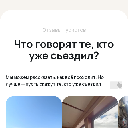
90% ТУРИСТОВ
ВОЗВРАЩАЮТСЯ К
НАМ СНОВА
Остаются очень довольны и
рекомендуют нас друзьям
О нас
Мы не просто турфирма
Мы хотим чтобы вы по-
Мы можем рассказать, как всё проходит. Но
настоящему отдохнули
лучше — пусть скажут те, кто уже съездил:
недорого и без суеты
С 2016 года мы организуем
автобусные туры по Европе из
Польши. Нам важно не просто довезти
вас из точки А в точку Б, а
сделать
всё, чтобы вы отдохнули по-
настоящему.