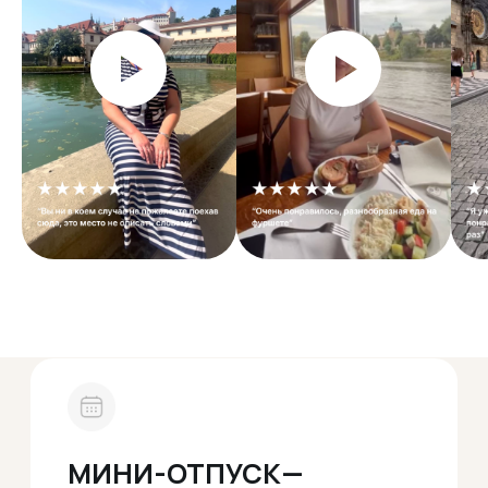
Более 4000 человек уже ездили с
нами. Многие едут снова, потому что
чувствуют себя комфортно,
безопасно и отлично отдыхают с
нами.
1000+
организовано туров
35000+
довольных туристов