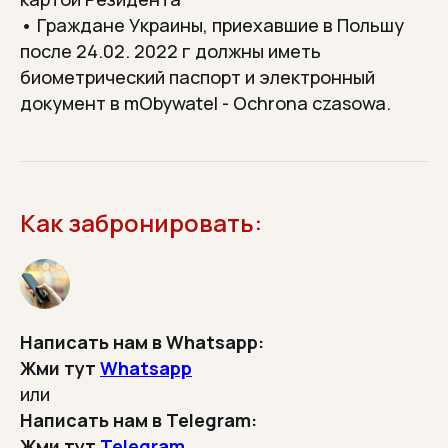
ПЕРЕЗАГРУЗКА
• Гражданe Украины, приехавшие в Польшу
Отдохните телом и душой
после 24.02. 2022 г должны иметь
биометрический паспорт и электронный
документ в mObywatel - Ochrona czasowa.
МОЖНО ПОЕХАТЬ
ОДНОМУ
Как забронировать:
У нас часто ездят без пары —
находят компанию и друзей.
Написать нам в Whatsapp:
Жми тут
Whatsapp
НА СВЯЗИ ДО, ВО ВРЕМЯ
И ПОСЛЕ ПОЕЗДКИ
или
Написать нам в Telegram:
Отвечаем в WhatsApp,
Telegram и по телефону
Жми тут
Telegram