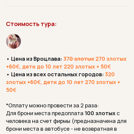
Стоимость тура:
•
Цена из Вроцлава:
37
0 злотых
270 злотых
+60
€
, дети до 10 лет 220 злотых + 50
€
•
Цена из всех остальных городов:
320
злотых +60
€
, дети до 10 лет 270 злотых +
50
€
*Оплату можно провести за 2 раза:
Для брони места предоплата
100 злотых
с
человека на счет фирмы (предназначена для
брони места в автобусе - не возвратная в