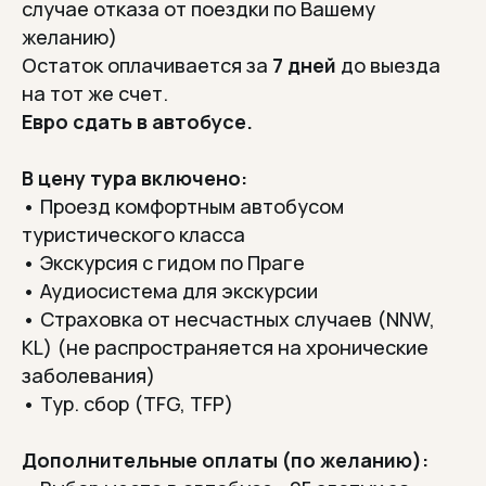
случае отказа от поездки по Вашему
желанию)
Остаток оплачивается за
7 дней
до выезда
на тот же счет.
Евро сдать в автобусе.
В цену тура включено:
• Проезд комфортным автобусом
туристического класса
• Экскурсия с гидом по Праге
•
Аудиосистема для экскурсии
• Страховка от несчастных случаев (NNW,
KL) (не распространяется на хронические
Отзывы туристов
заболевания)
Что говорят те, кто
• Тур. сбор (TFG, TFP)
уже съездил?
Дополнительные оплаты (по желанию):