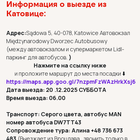
Информация о выезде из
Катовице:
Адрес:
Sądowa 5, 40-078, Katowice Автовокзал
Międzynarodowy Dworzec Autobusowy
(между автовокзалом и супермаркетом Lidl-
паркинг для автобусов.
)
Нажмите на ссылку ниже
и проложите маршрут до места посадки ⬇️
https://maps.app.goo.gl/7nzpmFzWAzHrkXsj6
Дата выезда:
20 .12.2025 СУББОТА
Время выезда: 06.00
Транспорт: Cерого цвета, автобус MAN
номер автобуса DW7TT43
Сопровождение тура: Алина +48 736 673
483
(Выезжает из Вроцлава , звонить только в