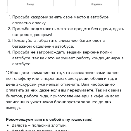
Скидки
Адреса выезда
Просьба каждому занять свое место в автобусе
согласно списку
Офис:
Телефоны:
Просьба подготовить остаток средств без сдачи, сдать
сопровождающему!
+48 732 997 721
Wrocław 50-020,
Пожалуйста, обратите внимание, багаж едет в
ul.Piłsudskiego 74
+48 602 664 587
багажном отделении автобуса.
Просьба не загромождать вещами верхние полки
Электронная почта:
автобуса, так как это нарушает работу кондиционера в
автобусе.
esfiriatravel@gmail.com
*Обращаем внимание на то, что заказанные вами ранее,
Социальные сети:
по телефону или в переписках экскурсии, обеды и т.д, в
день экскурсии уже нельзя отменить. Вам необходимо
оплатить за них, даже если вы передумаете. Так как заказ
билетов, работа гида, приготовление еды в кафе на всех
записанных участников бронируется заранее до дня
Политика конфиденциальности
выезда.
Сайт разработан avacletta
© Esfiria-Gold sp.z.o.o, 2023
Рекомендуем взять с собой в путешествие:
Валюта – польский злотый,
Автобусные подушки и пледы