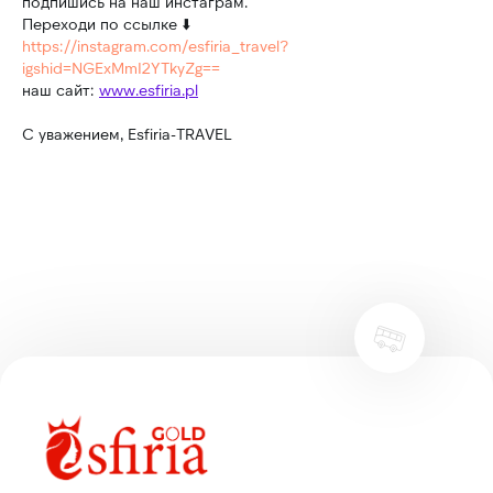
подпишись на наш инстаграм.
Переходи по ссылке ⬇️
https://instagram.com/esfiria_travel?
igshid=NGExMmI2YTkyZg==
наш сайт:
www.esfiria.pl
С уважением, Esfiria-TRAVEL