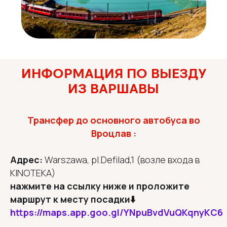
ИНФОРМАЦИЯ ПО ВЫЕЗДУ
ИЗ ВАРШАВЫ
Трансфер до основного автобуса во
Вроцлав :
Адрес:
Warszawa, pl.Defilad,1 (возле входа в
KINOTEKA)
нажмите на ссылку ниже и проложите
маршрут к месту посадки⬇️
https://maps.app.goo.gl/YNpuBvdVuQKqnyKC6