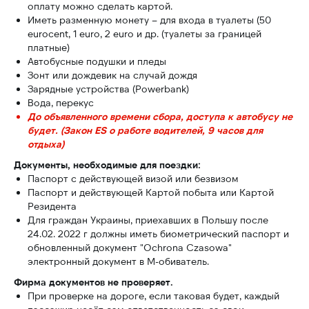
оплату можно сделать картой.
Иметь разменную монету – для входа в туалеты (50
eurocent, 1 euro, 2 euro и др. (туалеты за границей
платные)
Автобусные подушки и пледы
Услуги:
Зонт или дождевик на случай дождя
Зарядные устройства (Powerbank)
Туры по месяцам
Вода, перекус
О нас
До объявленного времени сбора, доступа к автобусу не
будет. (Закон ES о работе водителей, 9 часов для
Информация:
отдыха)
Важная информация
Документы, необходимые для поездки:
Паспорт с действующей визой или безвизом
Контакты
Паспорт и действующей Картой побыта или Картой
Скидки
Резидента
Для граждан Украины, приехавших в Польшу после
Адреса выезда
24.02. 2022 г должны иметь биометрический паспорт и
обновленный документ "Ochrona Czasowa"
Офис:
Телефоны:
электронный документ в M-обиватель.
+48 732 997 721
Wrocław 50-020,
Фирма документов не проверяет.
ul.Piłsudskiego 74
+48 602 664 587
При проверке на дороге, если таковая будет, каждый