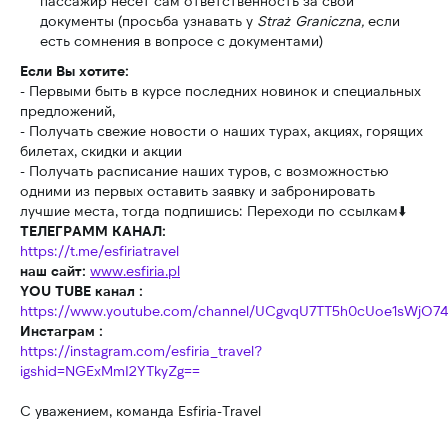
пассажир несёт сам ответственность за свои
Электронная почта:
документы (просьба узнавать у
Straż Graniczna,
если
есть сомнения в вопросе с документами)
esfiriatravel@gmail.com
Если Вы хотите:
Социальные сети:
- Первыми быть в курсе последних новинок и специальных
предложений,
- Получать свежие новости о наших турах, акциях, горящих
билетах, скидки и акции
- Получать расписание наших туров, с возможностью
Политика конфиденциальности
одними из первых оставить заявку и забронировать
Сайт разработан avacletta
лучшие места, тогда подпишись: Переходи по ссылкам⬇️
© Esfiria-Gold sp.z.o.o, 2023
ТЕЛЕГРАММ КАНАЛ:
https://t.me/esfiriatravel
наш сайт:
www.esfiria.pl
YOU TUBE канал :
https://www.youtube.com/channel/UCgvqU7TT5h0cUoe1sWjO7
Инстаграм :
https://instagram.com/esfiria_travel?
igshid=NGExMmI2YTkyZg==
С уважением, команда Esfiria-Travel