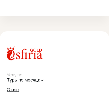
Скидки
Адреса выезда
Офис:
Телефоны:
+48 732 997 721
Wrocław 50-020,
ul.Piłsudskiego 74
+48 602 664 587
Электронная почта:
esfiriatravel@gmail.com
Социальные сети:
Политика конфиденциальности
Сайт разработан avacletta
© Esfiria-Gold sp.z.o.o, 2023