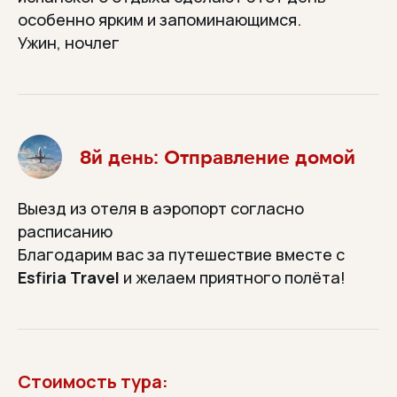
Отдохните телом и душой
особенно ярким и запоминающимся.
Ужин, ночлег
МОЖНО ПОЕХАТЬ
ОДНОМУ
8й день: Отправление домой
У нас часто ездят без пары —
находят компанию и друзей.
Выезд из отеля в аэропорт согласно
расписанию
Благодарим вас за путешествие вместе с
Esfiria Travel
и желаем приятного полёта!
НА СВЯЗИ ДО, ВО ВРЕМЯ
И ПОСЛЕ ПОЕЗДКИ
Отвечаем в WhatsApp,
Telegram и по телефону
Стоимость тура: