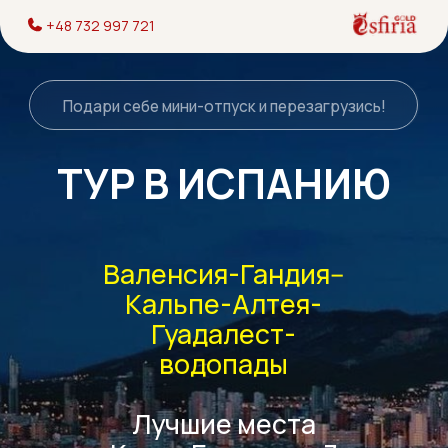
+48 732 997 721
Подари себе мини-отпуск и перезагрузись!
ТУР В ИСПАНИЮ
Валенсия-Гандия--
Кальпе-Алтея-
Гуадалест-
водопады
Лучшие места
Коста Бланки за 7
дней
В цене билеты на самолет, трансфер по
Испании, проживание, завтраки, ужины и
экскурсии