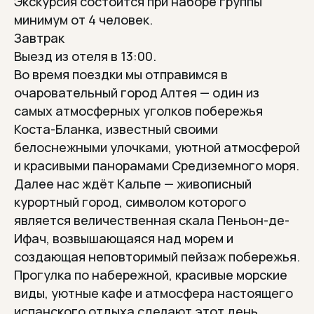
Экскурсия состоится при наборе группы
минимум от 4 человек.
Завтрак
Выезд из отеля в 13:00.
Во время поездки мы отправимся в
очаровательный город Алтея — один из
самых атмосферных уголков побережья
Коста-Бланка, известный своими
белоснежными улочками, уютной атмосферой
и красивыми панорамами Средиземного моря.
Далее нас ждёт Кальпе — живописный
курортный город, символом которого
является величественная скала Пеньон-де-
Ифач, возвышающаяся над морем и
создающая неповторимый пейзаж побережья.
Прогулка по набережной, красивые морские
МИНИ-ОТПУСК—
виды, уютные кафе и атмосфера настоящего
ПЕРЕЗАГРУЗКА
испанского отдыха сделают этот день