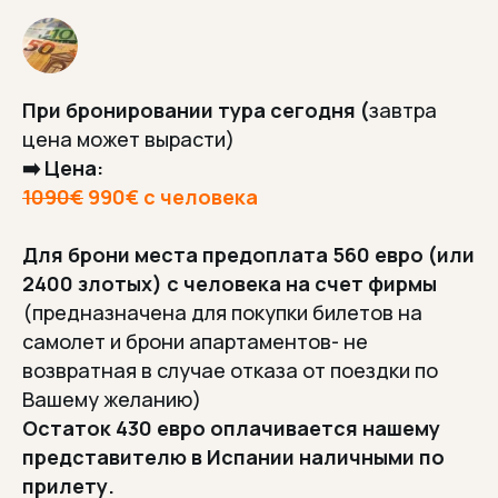
ТРАНСФЕРЫ
При бронировании тура сегодня (
завтра
В цене тура включены услуги
цена может вырасти)
трансфера по Испании
➡️ Цена:
1090€
990€ с человека
Для брони места предоплата 560 евро (или
2400 злотых) с человека на счет фирмы
ВСЁ ЗАРАНЕЕ ВКЛЮЧЕНО
(предназначена для покупки билетов на
От транспорта до прогулок.
самолет и брони апартаментов- не
Без неожиданных доплат
возвратная в случае отказа от поездки по
после брони.
Вашему желанию)
Остаток 430 евро оплачивается нашему
представителю в Испании наличными по
90% ТУРИСТОВ
прилету.