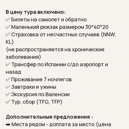
ВОЗВРАЩАЮТСЯ К
НАМ СНОВА
В цену тура включено:
Остаются очень довольны и
✅ Билеты на самолет и обратно
рекомендуют нас друзьям
✅ Маленький рюкзак размером 30*40*20
✅ Страховка от несчастных случаев (NNW,
KL)
/О нас
(не распространяется на хронические
Мы не просто турфирма
заболевания)
Мы хотим чтобы вы по-
✅ Трансфер по Испании с/до аэропорт и
настоящему отдохнули
назад
недорого и без суеты
✅ Проживание 7 ночлегов
✅ Завтраки и ужины
С 2016 года мы организуем
✅ Экскурсия по Валенсии
автобусные туры по Европе из
Польши. Нам важно не просто довезти
✅ Тур. сбор (TFG, TFP)
вас из точки А в точку Б, а
сделать
всё, чтобы вы отдохнули по-
Дополнительные предложения :
настоящему.
➡️ Места рядом - доплата за место (цена