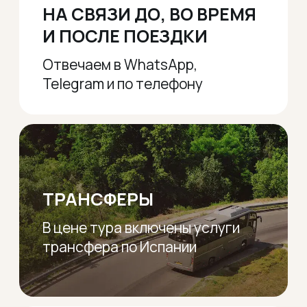
Контакты
Скидки
Адреса выезда
Офис:
Телефоны:
+48 732 997 721
Wrocław 50-020,
ul.Piłsudskiego 74
+48 602 664 587
Электронная почта:
esfiriatravel@gmail.com
Социальные сети:
Политика конфиденциальности
Сайт разработан avacletta
© Esfiria-Gold sp.z.o.o, 2023