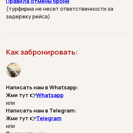
Правила отмены брони
организуем туры
(турфирма не несет ответственности за
задержку рейса)
/Отзывы туристов
Что говорят те, кто
Как забронировать:
ездили с нами?
Мы можем рассказать, как всё
проходит. Но лучше — пусть скажут
те, кто уже съездил:
Написать нам в Whatsapp:
Листайте вправо
Жми тут 👉
Whatsapp
или
Написать нам в Telegram:
Жми тут 👉
Telegram
или