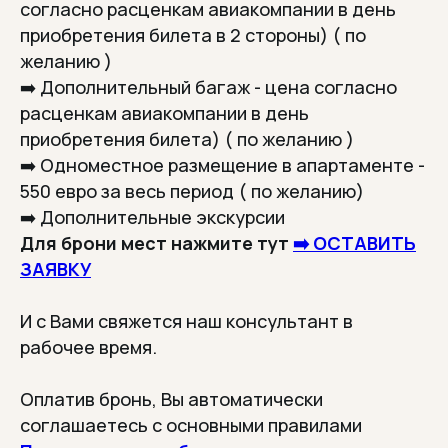
согласно расценкам авиакомпании в день
приобретения билета в 2 стороны) ( по
желанию )
➡️ Дополнительный багаж - цена согласно
расценкам авиакомпании в день
приобретения билета) ( по желанию )
Более 4000 человек уже ездили с
нами. Многие едут снова, потому что
➡️ Одноместное размещение в апартаменте -
чувствуют себя комфортно,
550 евро за весь период ( по желанию)
безопасно и отлично отдыхают с
нами.
➡️ Дополнительные экскурсии
1000+
Для брони мест нажмите тут
➡️ ОСТАВИТЬ
ЗАЯВКУ
организовано туров
И с Вами свяжется наш консультант в
35000+
рабочее время.
довольных туристов
Оплатив бронь, Вы автоматически
9 лет
соглашаетесь с основными правилами