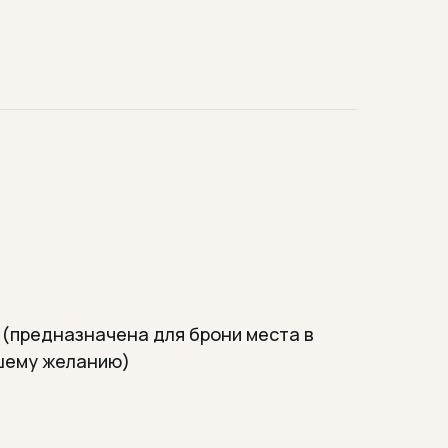
)
 (предназначена для брони места в
ашему желанию)