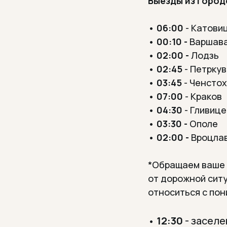
Выезды из город
•
06:00
- Катови
•
00:10 -
Варшав
•
02:00 -
Лодзь
•
02:45
- Петрку
•
03:45
- Ченсто
•
07
:00
- Краков
•
04:30
- Гливице
•
03:30 -
Ополе
•
02:00 -
Вроцла
*Обращаем ваше 
от дорожной ситу
относиться с пон
12:30
- заселе
•