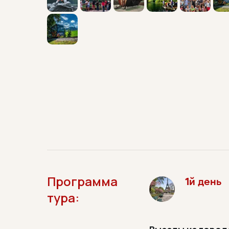
Программа
1й день
тура: