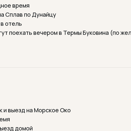
дное время
на Сплав по Дунайцу
 в отель
ут поехать вечером в Термы Буковина (по же
к и выезд на Морское Око
ремя
выезд домой