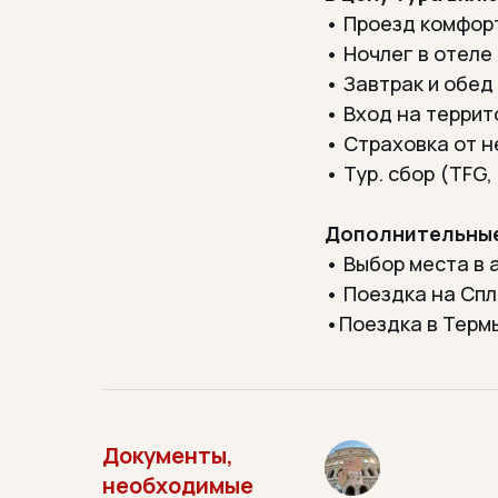
• Проезд комфор
• Ночлег в отеле
• Завтрак и обед
•
Вход на терри
• Страховка от н
• Тур. сбор (TFG,
Дополнительные
• Выбор места в 
• Поездка на Спла
•Поездка в Термы
Документы,
необходимые