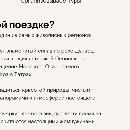
организовываем туры
ой поездке?
один из самых живописных регионов
ут знаменитый сплав по реке Дунаец
ватывающих пейзажей Пенинского
сещение Морского Ока — самого
ера в Татрах.
ладиться красотой природы, чистым
панорамами и атмосферой настоящего
ь яркие фотографии, провести время на
е считаются настоящими жемчужинами