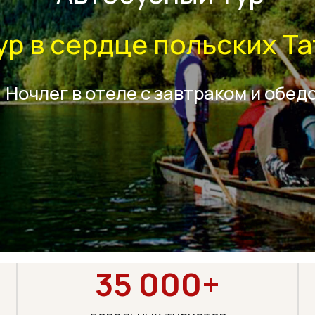
в сердце польских Татр
лег в отеле с завтраком и обедом
35 000+