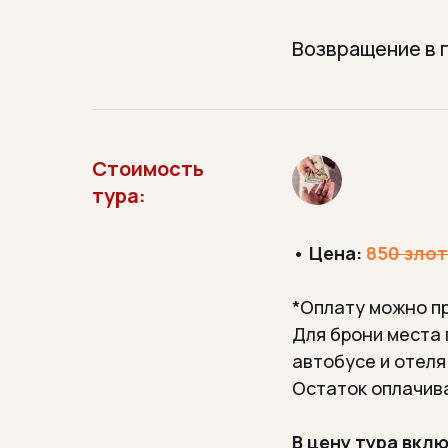
Возвращение в 
Стоимость
тура:
•
Цена:
85
0 зло
*Оплату можно пр
Для брони места
автобусе и отеля
Остаток оплачив
В цену тура вкл