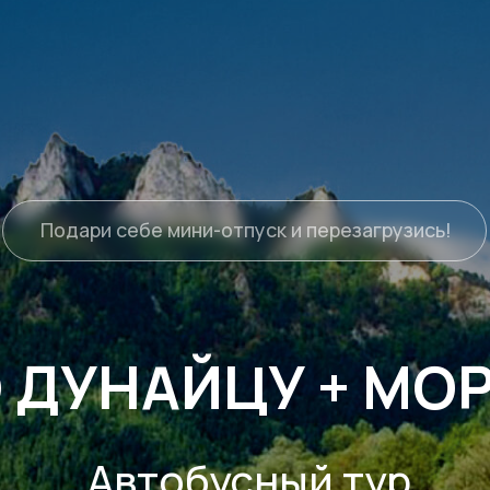
Туры
одари себе мини-отпуск и перезагрузись!
ДУНАЙЦУ + МОРСК
Автобусный тур