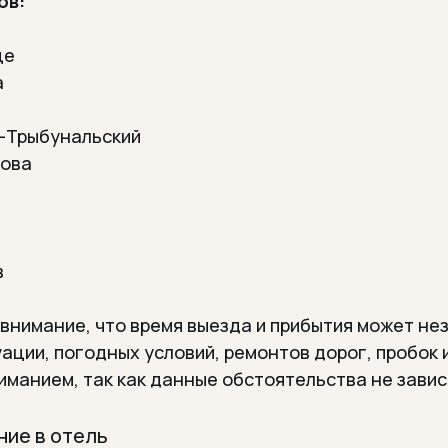
ов:
це
а
в-Трыбунальский
хова
в
внимание, что время выезда и прибытия может не
ации, погодных условий, ремонтов дорог, пробок 
иманием, так как данные обстоятельства не завис
ние в отель