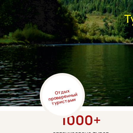
Тур 
Ноч
Отдых
проверенный
туристами
1000+