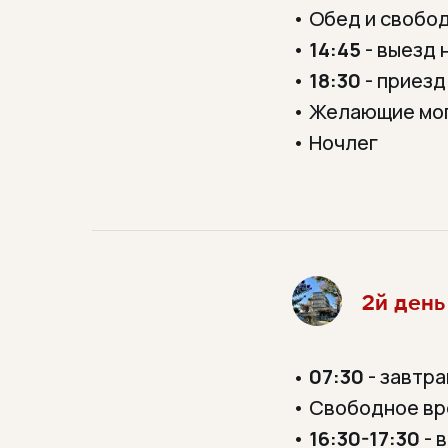
• Обед и свобо
•
14:45
- выезд 
•
18:30
- приезд
• Желающие мог
• Ночлег
2й день
07:30
- завтра
•
• Свободное в
•
16:30-17:30
- 