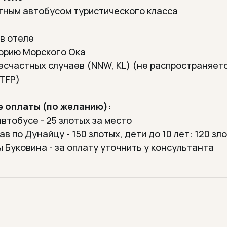
тным автобусом туристического класса
 в отеле
торию Морского Ока
есчастных случаев (NNW, KL) (не распространяет
 TFP)
 оплаты (по желанию):
автобусе - 25 злотых за место
в по Дунайцу - 150 злотых, дети до 10 лет: 120 зл
 Буковина - за оплату уточнить у консультанта